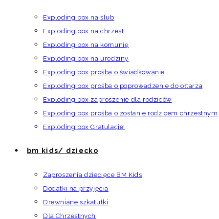
Exploding box na ślub
Exploding box na chrzest
Exploding box na komunię
Exploding box na urodziny
Exploding box prośba o świadkowanie
Exploding box prośba o poprowadzenie do ołtarza
Exploding box zaproszenie dla rodziców
Exploding box prośba o zostanie rodzicem chrzestnym
Exploding box Gratulacje!
bm kids/ dziecko
Zaproszenia dziecięce BM Kids
Dodatki na przyjęcia
Drewniane szkatułki
Dla Chrzestnych