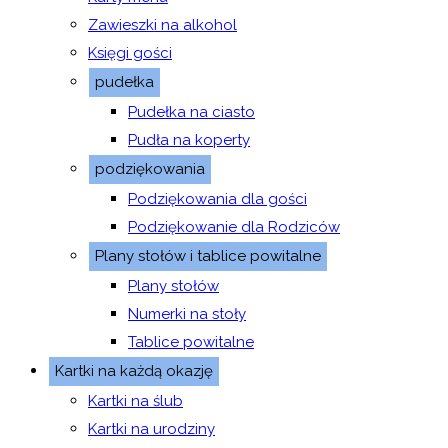
Zawieszki na alkohol
Księgi gości
pudełka
Pudełka na ciasto
Pudła na koperty
podziękowania
Podziękowania dla gości
Podziękowanie dla Rodziców
Plany stołów i tablice powitalne
Plany stołów
Numerki na stoły
Tablice powitalne
Kartki na każdą okazję
Kartki na ślub
Kartki na urodziny