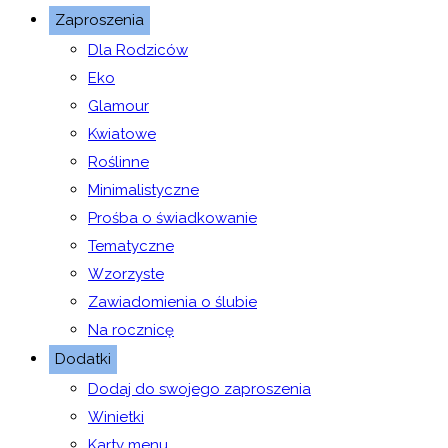
Zaproszenia
Dla Rodziców
Eko
Glamour
Kwiatowe
Roślinne
Minimalistyczne
Prośba o świadkowanie
Tematyczne
Wzorzyste
Zawiadomienia o ślubie
Na rocznicę
Dodatki
Dodaj do swojego zaproszenia
Winietki
Karty menu