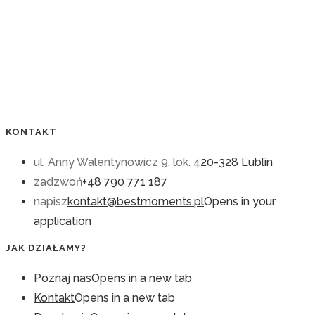
KONTAKT
ul. Anny Walentynowicz 9, lok. 4
20-328 Lublin
zadzwoń
+48 790 771 187
napisz
kontakt@bestmoments.pl
Opens in your
application
JAK DZIAŁAMY?
Poznaj nas
Opens in a new tab
Kontakt
Opens in a new tab