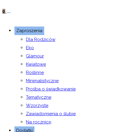
0
Zaproszenia
Dla Rodziców
Eko
Glamour
Kwiatowe
Roślinne
Minimalistyczne
Prośba o świadkowanie
Tematyczne
Wzorzyste
Zawiadomienia o ślubie
Na rocznicę
Dodatki