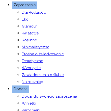
Zaproszenia
Dla Rodziców
Eko
Glamour
Kwiatowe
Roślinne
Minimalistyczne
Prośba o świadkowanie
Tematyczne
Wzorzyste
Zawiadomienia o ślubie
Na rocznicę
Dodatki
Dodaj do swojego zaproszenia
Winietki
Karty menu