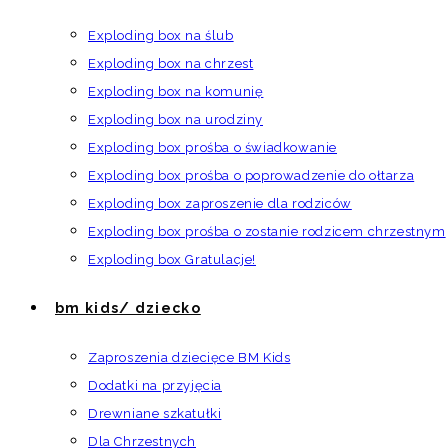
Exploding box na ślub
Exploding box na chrzest
Exploding box na komunię
Exploding box na urodziny
Exploding box prośba o świadkowanie
Exploding box prośba o poprowadzenie do ołtarza
Exploding box zaproszenie dla rodziców
Exploding box prośba o zostanie rodzicem chrzestnym
Exploding box Gratulacje!
bm kids/ dziecko
Zaproszenia dziecięce BM Kids
Dodatki na przyjęcia
Drewniane szkatułki
Dla Chrzestnych