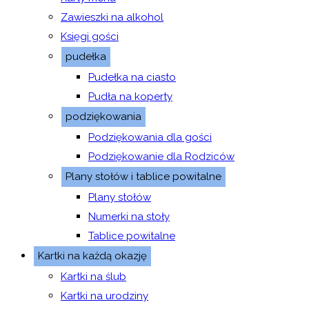
Zawieszki na alkohol
Księgi gości
pudełka
Pudełka na ciasto
Pudła na koperty
podziękowania
Podziękowania dla gości
Podziękowanie dla Rodziców
Plany stołów i tablice powitalne
Plany stołów
Numerki na stoły
Tablice powitalne
Kartki na każdą okazję
Kartki na ślub
Kartki na urodziny