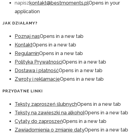
napisz
kontakt@bestmoments.pl
Opens in your
application
JAK DZIAŁAMY?
Poznaj nas
Opens in a new tab
Kontakt
Opens in a new tab
Regulamin
Opens in a new tab
Polityka Prywatności
Opens in a new tab
Dostawa i płatność
Opens in a new tab
Zwroty i reklamacje
Opens in a new tab
PRZYDATNE LINKI
Teksty zaproszeń ślubnych
Opens in a new tab
Teksty na zawieszki na alkohol
Opens in a new tab
Cytaty do zaproszeń
Opens in a new tab
Zawiadomienia o zmianie daty
Opens in a new tab