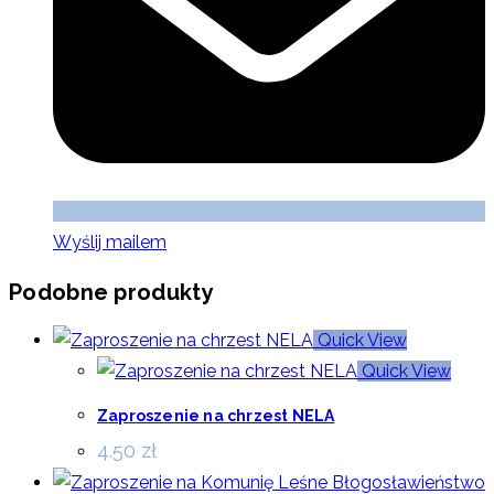
Wyślij mailem
Podobne produkty
Quick View
Quick View
Zaproszenie na chrzest NELA
4.50
zł