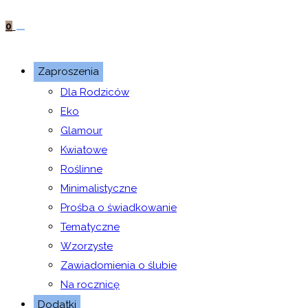
0
Zaproszenia
Dla Rodziców
Eko
Glamour
Kwiatowe
Roślinne
Minimalistyczne
Prośba o świadkowanie
Tematyczne
Wzorzyste
Zawiadomienia o ślubie
Na rocznicę
Dodatki