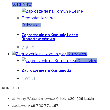
Quick View
Quick View
Zaproszenie na Komunię Leśne
Błogosławieństwo
7.50
zł
Quick View
Quick View
Zaproszenie na Komunię 24
6.00
zł
KONTAKT
ul. Anny Walentynowicz 9, lok. 4
20-328 Lublin
zadzwoń
+48 790 771 187