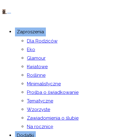
0
Zaproszenia
Dla Rodziców
Eko
Glamour
Kwiatowe
Roślinne
Minimalistyczne
Prośba o świadkowanie
Tematyczne
Wzorzyste
Zawiadomienia o ślubie
Na rocznicę
Dodatki