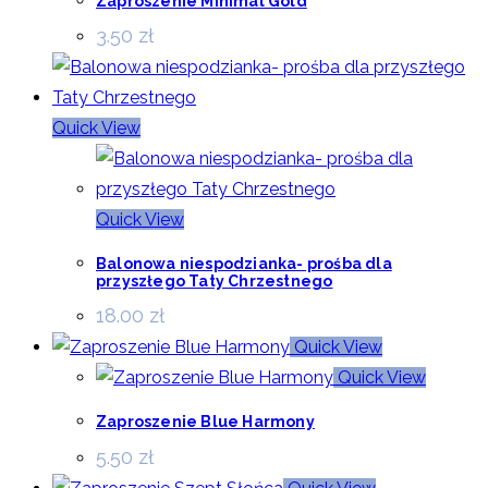
Zaproszenie Minimal Gold
3.50
zł
Quick View
Quick View
Balonowa niespodzianka- prośba dla
przyszłego Taty Chrzestnego
18.00
zł
Quick View
Quick View
Zaproszenie Blue Harmony
5.50
zł