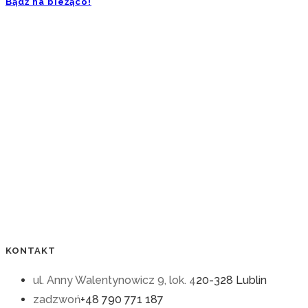
Bądź na bieżąco!
KONTAKT
ul. Anny Walentynowicz 9, lok. 4
20-328 Lublin
zadzwoń
+48 790 771 187