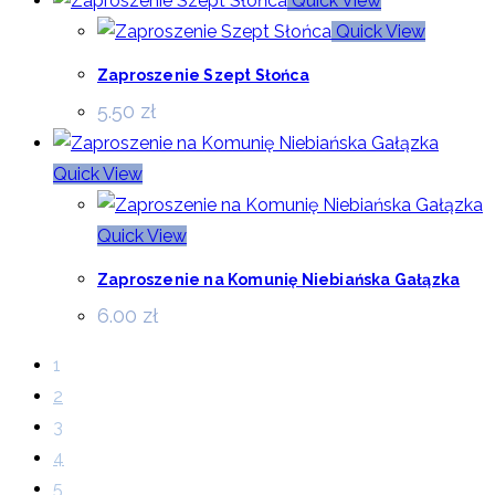
Quick View
Quick View
Zaproszenie Szept Słońca
5.50
zł
Quick View
Quick View
Zaproszenie na Komunię Niebiańska Gałązka
6.00
zł
1
2
3
4
5