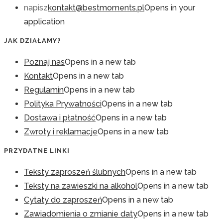
napisz
kontakt@bestmoments.pl
Opens in your
application
JAK DZIAŁAMY?
Poznaj nas
Opens in a new tab
Kontakt
Opens in a new tab
Regulamin
Opens in a new tab
Polityka Prywatności
Opens in a new tab
Dostawa i płatność
Opens in a new tab
Zwroty i reklamacje
Opens in a new tab
PRZYDATNE LINKI
Teksty zaproszeń ślubnych
Opens in a new tab
Teksty na zawieszki na alkohol
Opens in a new tab
Cytaty do zaproszeń
Opens in a new tab
Zawiadomienia o zmianie daty
Opens in a new tab