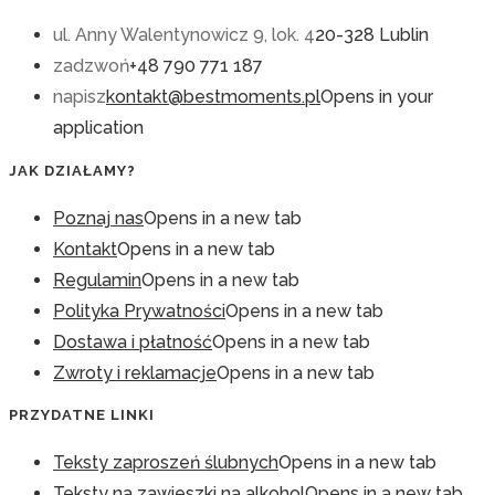
ul. Anny Walentynowicz 9, lok. 4
20-328 Lublin
zadzwoń
+48 790 771 187
napisz
kontakt@bestmoments.pl
Opens in your
application
JAK DZIAŁAMY?
Poznaj nas
Opens in a new tab
Kontakt
Opens in a new tab
Regulamin
Opens in a new tab
Polityka Prywatności
Opens in a new tab
Dostawa i płatność
Opens in a new tab
Zwroty i reklamacje
Opens in a new tab
PRZYDATNE LINKI
Teksty zaproszeń ślubnych
Opens in a new tab
Teksty na zawieszki na alkohol
Opens in a new tab