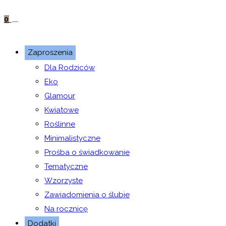
0
Zaproszenia
Dla Rodziców
Eko
Glamour
Kwiatowe
Roślinne
Minimalistyczne
Prośba o świadkowanie
Tematyczne
Wzorzyste
Zawiadomienia o ślubie
Na rocznicę
Dodatki