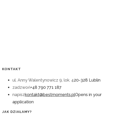
KONTAKT
ul. Anny Walentynowicz 9, lok. 4
20-328 Lublin
zadzwoń
+48 790 771 187
napisz
kontakt@bestmoments.pl
Opens in your
application
JAK DZIAŁAMY?