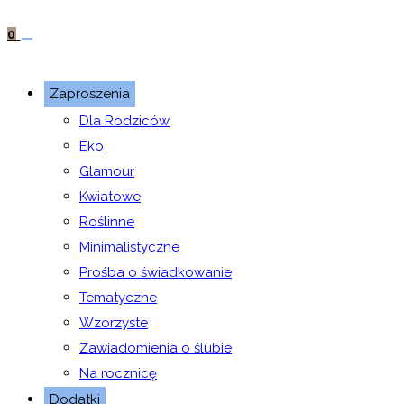
0
Zaproszenia
Dla Rodziców
Eko
Glamour
Kwiatowe
Roślinne
Minimalistyczne
Prośba o świadkowanie
Tematyczne
Wzorzyste
Zawiadomienia o ślubie
Na rocznicę
Dodatki