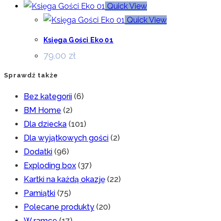
Quick View
Quick View
Księga Gości Eko 01
79.00
zł
Sprawdź także
Bez kategorii
(6)
BM Home
(2)
Dla dziecka
(101)
Dla wyjątkowych gości
(2)
Dodatki
(96)
Exploding box
(37)
Kartki na każdą okazję
(22)
Pamiątki
(75)
Polecane produkty
(20)
W ramce
(17)