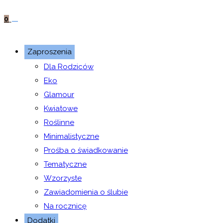
0
Zaproszenia
Dla Rodziców
Eko
Glamour
Kwiatowe
Roślinne
Minimalistyczne
Prośba o świadkowanie
Tematyczne
Wzorzyste
Zawiadomienia o ślubie
Na rocznicę
Dodatki