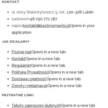
KONTAKT
ul. Anny Walentynowicz 9, lok. 4
20-328 Lublin
zadzwoń
+48 790 771 187
napisz
kontakt@bestmoments.pl
Opens in your
application
JAK DZIAŁAMY?
Poznaj nas
Opens in a new tab
Kontakt
Opens in a new tab
Regulamin
Opens in a new tab
Polityka Prywatności
Opens in a new tab
Dostawa i płatność
Opens in a new tab
Zwroty i reklamacje
Opens in a new tab
PRZYDATNE LINKI
Teksty zaproszeń ślubnych
Opens in a new tab