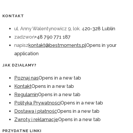
KONTAKT
ul. Anny Walentynowicz 9, lok. 4
20-328 Lublin
zadzwoń
+48 790 771 187
napisz
kontakt@bestmoments.pl
Opens in your
application
JAK DZIAŁAMY?
Poznaj nas
Opens in a new tab
Kontakt
Opens in a new tab
Regulamin
Opens in a new tab
Polityka Prywatności
Opens in a new tab
Dostawa i płatność
Opens in a new tab
Zwroty i reklamacje
Opens in a new tab
PRZYDATNE LINKI