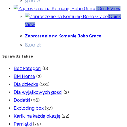
9.00
zł
Quick View
Quick
View
Zaproszenie na Komunię Boho Grace
8.00
zł
Sprawdź także
Bez kategorii
(6)
BM Home
(2)
Dla dziecka
(101)
Dla wyjątkowych gości
(2)
Dodatki
(96)
Exploding box
(37)
Kartki na każdą okazję
(22)
Pamiątki
(75)