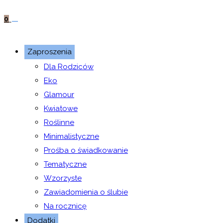
0
Zaproszenia
Dla Rodziców
Eko
Glamour
Kwiatowe
Roślinne
Minimalistyczne
Prośba o świadkowanie
Tematyczne
Wzorzyste
Zawiadomienia o ślubie
Na rocznicę
Dodatki