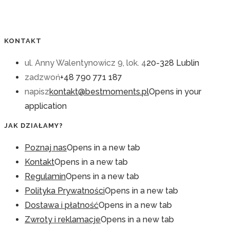
KONTAKT
ul. Anny Walentynowicz 9, lok. 4
20-328 Lublin
zadzwoń
+48 790 771 187
napisz
kontakt@bestmoments.pl
Opens in your
application
JAK DZIAŁAMY?
Poznaj nas
Opens in a new tab
Kontakt
Opens in a new tab
Regulamin
Opens in a new tab
Polityka Prywatności
Opens in a new tab
Dostawa i płatność
Opens in a new tab
Zwroty i reklamacje
Opens in a new tab