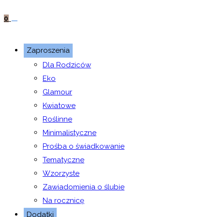
0
Zaproszenia
Dla Rodziców
Eko
Glamour
Kwiatowe
Roślinne
Minimalistyczne
Prośba o świadkowanie
Tematyczne
Wzorzyste
Zawiadomienia o ślubie
Na rocznicę
Dodatki