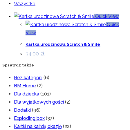
Wszystko
Quick View
Quick
View
Kartka urodzinowa Scratch & Smile
34.00
zł
Sprawdź także
Bez kategorii
(6)
BM Home
(2)
Dla dziecka
(101)
Dla wyjątkowych gości
(2)
Dodatki
(96)
Exploding box
(37)
Kartki na każdą okazję
(22)