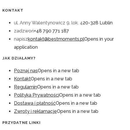
KONTAKT
ul. Anny Walentynowicz 9, lok. 4
20-328 Lublin
zadzwoń
+48 790 771 187
napisz
kontakt@bestmoments.pl
Opens in your
application
JAK DZIAŁAMY?
Poznaj nas
Opens in a new tab
Kontakt
Opens in a new tab
Regulamin
Opens in a new tab
Polityka Prywatności
Opens in a new tab
Dostawa i płatność
Opens in a new tab
Zwroty i reklamacje
Opens in a new tab
PRZYDATNE LINKI