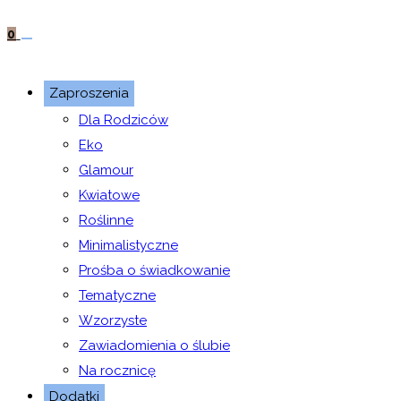
0
Zaproszenia
Dla Rodziców
Eko
Glamour
Kwiatowe
Roślinne
Minimalistyczne
Prośba o świadkowanie
Tematyczne
Wzorzyste
Zawiadomienia o ślubie
Na rocznicę
Dodatki