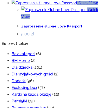
Quick View
Quick
View
Zaproszenie ślubne Love Passport
5.00
zł
Sprawdź także
Bez kategorii
(6)
BM Home
(2)
Dla dziecka
(101)
Dla wyjątkowych gości
(2)
Dodatki
(96)
Exploding box
(37)
Kartki na każdą okazję
(22)
Pamiątki
(75)
Polecane produkty
(20)