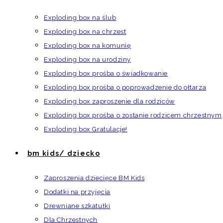
Exploding box na ślub
Exploding box na chrzest
Exploding box na komunię
Exploding box na urodziny
Exploding box prośba o świadkowanie
Exploding box prośba o poprowadzenie do ołtarza
Exploding box zaproszenie dla rodziców
Exploding box prośba o zostanie rodzicem chrzestnym
Exploding box Gratulacje!
bm kids/ dziecko
Zaproszenia dziecięce BM Kids
Dodatki na przyjęcia
Drewniane szkatułki
Dla Chrzestnych