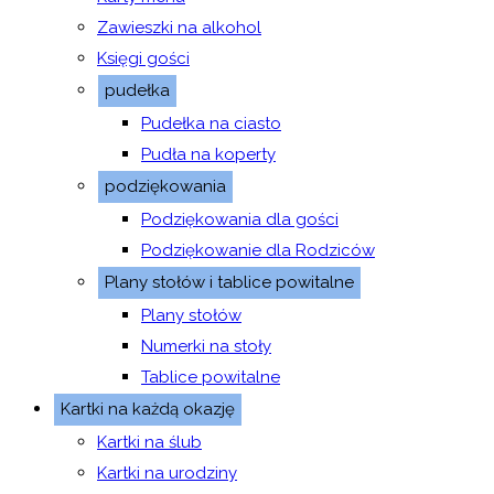
Zawieszki na alkohol
Księgi gości
pudełka
Pudełka na ciasto
Pudła na koperty
podziękowania
Podziękowania dla gości
Podziękowanie dla Rodziców
Plany stołów i tablice powitalne
Plany stołów
Numerki na stoły
Tablice powitalne
Kartki na każdą okazję
Kartki na ślub
Kartki na urodziny