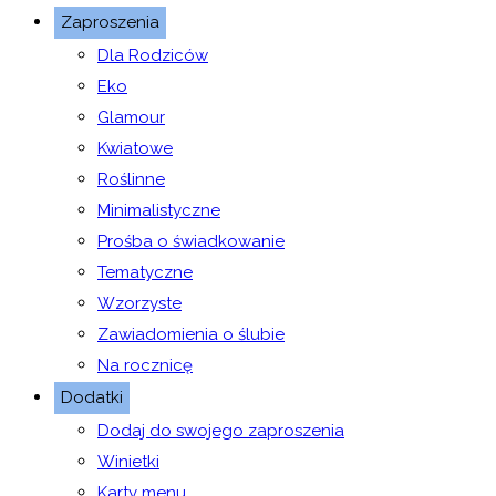
Zaproszenia
Dla Rodziców
Eko
Glamour
Kwiatowe
Roślinne
Minimalistyczne
Prośba o świadkowanie
Tematyczne
Wzorzyste
Zawiadomienia o ślubie
Na rocznicę
Dodatki
Dodaj do swojego zaproszenia
Winietki
Karty menu