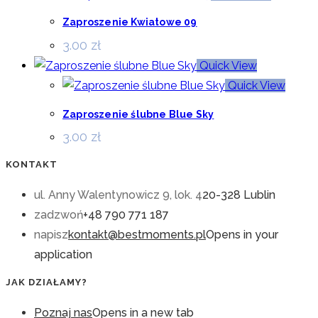
Zaproszenie Kwiatowe 09
3.00
zł
Quick View
Quick View
Zaproszenie ślubne Blue Sky
3.00
zł
KONTAKT
ul. Anny Walentynowicz 9, lok. 4
20-328 Lublin
zadzwoń
+48 790 771 187
napisz
kontakt@bestmoments.pl
Opens in your
application
JAK DZIAŁAMY?
Poznaj nas
Opens in a new tab