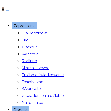
0
Zaproszenia
Dla Rodziców
Eko
Glamour
Kwiatowe
Roślinne
Minimalistyczne
Prośba o świadkowanie
Tematyczne
Wzorzyste
Zawiadomienia o ślubie
Na rocznicę
Dodatki