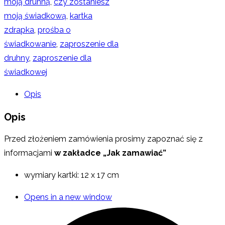
moją druhną
,
czy zostaniesz
moją świadkową
,
kartka
zdrapka
,
prośba o
świadkowanie
,
zaproszenie dla
druhny
,
zaproszenie dla
świadkowej
Opis
Opis
Przed złożeniem zamówienia prosimy zapoznać się z
informacjami
w zakładce „Jak zamawiać”
wymiary kartki: 12 x 17 cm
Opens in a new window