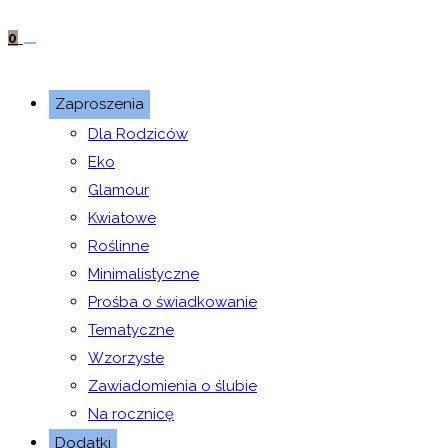
0
Zaproszenia
Dla Rodziców
Eko
Glamour
Kwiatowe
Roślinne
Minimalistyczne
Prośba o świadkowanie
Tematyczne
Wzorzyste
Zawiadomienia o ślubie
Na rocznicę
Dodatki