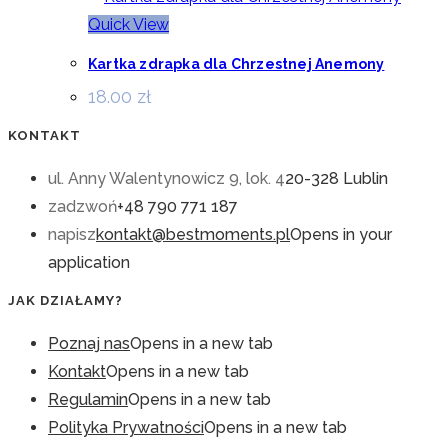
Quick View
Kartka zdrapka dla Chrzestnej Anemony
18.00
zł
KONTAKT
ul. Anny Walentynowicz 9, lok. 4
20-328 Lublin
zadzwoń
+48 790 771 187
napisz
kontakt@bestmoments.pl
Opens in your
application
JAK DZIAŁAMY?
Poznaj nas
Opens in a new tab
Kontakt
Opens in a new tab
Regulamin
Opens in a new tab
Polityka Prywatności
Opens in a new tab