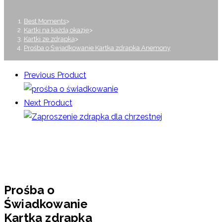
Best Moments
>
Kartki na każdą okazję
>
Kartki ze zdrapką
>
Prośba o Świadkowanie Kartka zdrapka Anemony
Previous Product
Next Product
Prośba o
Świadkowanie
Kartka zdrapka