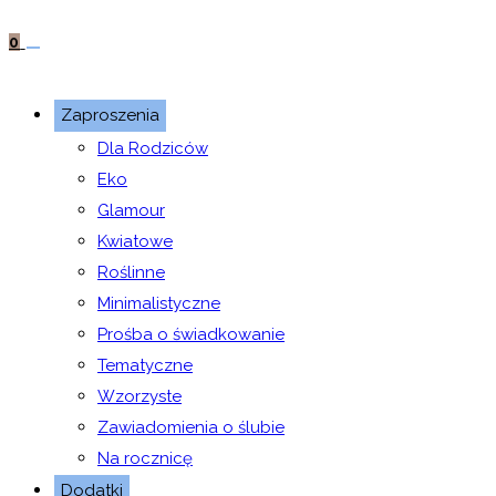
0
Zaproszenia
Dla Rodziców
Eko
Glamour
Kwiatowe
Roślinne
Minimalistyczne
Prośba o świadkowanie
Tematyczne
Wzorzyste
Zawiadomienia o ślubie
Na rocznicę
Dodatki