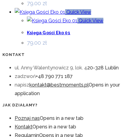
79.00
zł
Quick View
Quick View
Księga Gości Eko 01
79.00
zł
KONTAKT
ul. Anny Walentynowicz 9, lok. 4
20-328 Lublin
zadzwoń
+48 790 771 187
napisz
kontakt@bestmoments.pl
Opens in your
application
JAK DZIAŁAMY?
Poznaj nas
Opens in a new tab
Kontakt
Opens in a new tab
Regulamin
Opens in a new tab