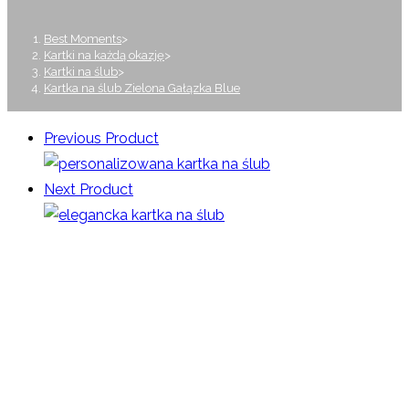
Best Moments
>
Kartki na każdą okazję
>
Kartki na ślub
>
Kartka na ślub Zielona Gałązka Blue
Previous Product
Next Product