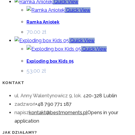
Quick View
Quick View
Ramka Aniołek
70.00
zł
Quick View
Quick View
Exploding box Kids 05
53.00
zł
KONTAKT
ul. Anny Walentynowicz 9, lok. 4
20-328 Lublin
zadzwoń
+48 790 771 187
napisz
kontakt@bestmoments.pl
Opens in your
application
JAK DZIAŁAMY?