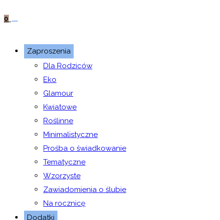
0
Zaproszenia
Dla Rodziców
Eko
Glamour
Kwiatowe
Roślinne
Minimalistyczne
Prośba o świadkowanie
Tematyczne
Wzorzyste
Zawiadomienia o ślubie
Na rocznicę
Dodatki