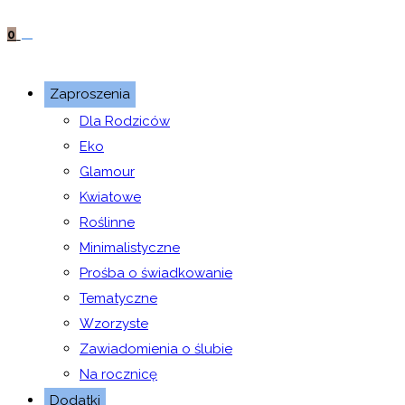
0
Zaproszenia
Dla Rodziców
Eko
Glamour
Kwiatowe
Roślinne
Minimalistyczne
Prośba o świadkowanie
Tematyczne
Wzorzyste
Zawiadomienia o ślubie
Na rocznicę
Dodatki