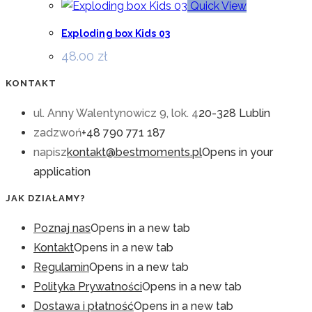
Quick View
Exploding box Kids 03
48.00
zł
KONTAKT
ul. Anny Walentynowicz 9, lok. 4
20-328 Lublin
zadzwoń
+48 790 771 187
napisz
kontakt@bestmoments.pl
Opens in your
application
JAK DZIAŁAMY?
Poznaj nas
Opens in a new tab
Kontakt
Opens in a new tab
Regulamin
Opens in a new tab
Polityka Prywatności
Opens in a new tab
Dostawa i płatność
Opens in a new tab