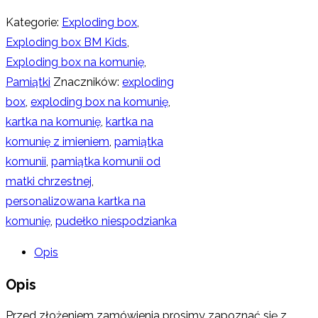
Kategorie:
Exploding box
,
Exploding box BM Kids
,
Exploding box na komunię
,
Pamiątki
Znaczników:
exploding
box
,
exploding box na komunię
,
kartka na komunię
,
kartka na
komunię z imieniem
,
pamiątka
komunii
,
pamiątka komunii od
matki chrzestnej
,
personalizowana kartka na
komunię
,
pudełko niespodzianka
Opis
Opis
Przed złożeniem zamówienia prosimy zapoznać się z