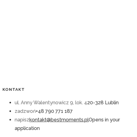
KONTAKT
ul. Anny Walentynowicz 9, lok. 4
20-328 Lublin
zadzwoń
+48 790 771 187
napisz
kontakt@bestmoments.pl
Opens in your
application