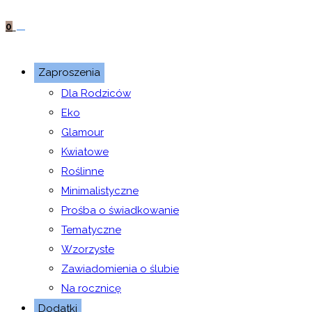
0
Zaproszenia
Dla Rodziców
Eko
Glamour
Kwiatowe
Roślinne
Minimalistyczne
Prośba o świadkowanie
Tematyczne
Wzorzyste
Zawiadomienia o ślubie
Na rocznicę
Dodatki